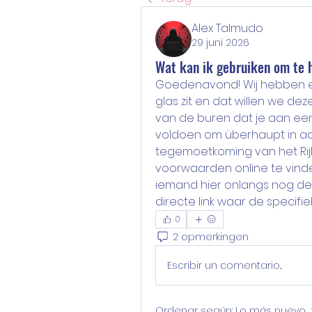
Alex Talmudo
29 juni 2026
Wat kan ik gebruiken om te 
Goedenavond! Wij hebben ee
glas zit en dat willen we de
van de buren dat je aan een
voldoen om überhaupt in aa
tegemoetkoming van het Rijk.
voorwaarden online te vinde
iemand hier onlangs nog de
directe link waar de specifie
0
2 opmerkingen
Escribir un comentario...
Ordenar según:
Lo más nuevo