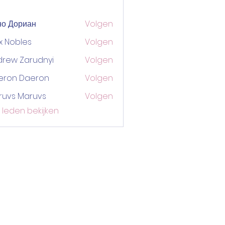
но Дориан
Volgen
x Nobles
Volgen
drew Zarudnyi
Volgen
eron Daeron
Volgen
ruvs Maruvs
Volgen
) leden bekijken