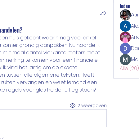
leden
Ар
Ale
handelen?
An
n huis gekocht waarin nog veel enkel 
ze zomer grondig aanpakken. Nu hoorde ik 
Da
 minimaal aantal vierkante meters moet 
Ma
nmerking te komen voor een financiële 
 Ik vind het lastig om de exacte 
Alle (20
n tussen alle algemene teksten. Heeft 
 ruiten vervangen en weet iemand een 
ke regels voor glas helder uitleg staan?
12 weergaven