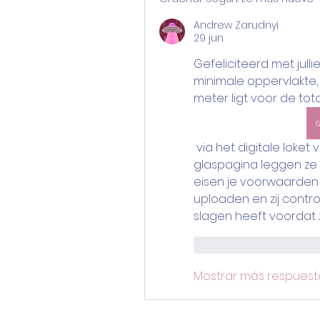
Andrew Zarudnyi
29 jun
Gefeliciteerd met julli
minimale oppervlakte, 
meter ligt voor de tot
 via het digitale loket van Simpel Subsidie. Op hun speciale 
glaspagina leggen ze 
eisen je voorwaarden 
uploaden en zij contro
slagen heeft voordat z
Me gusta
Reac
Mostrar más respuest