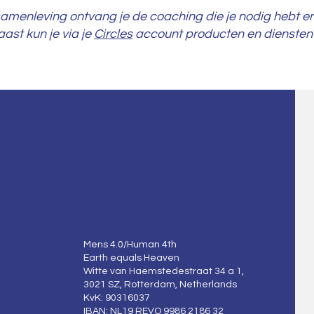
menleving ontvang je de coaching die je nodig hebt en 
st kun je via je
Circles
account producten en dienste
Mens 4.0/Human 4th
Earth equals Heaven
Witte van Haemstedestraat 34 a 1,
3021 SZ, Rotterdam, Netherlands
KvK: 90316037
IBAN: NL19 REVO 9986 2186 32