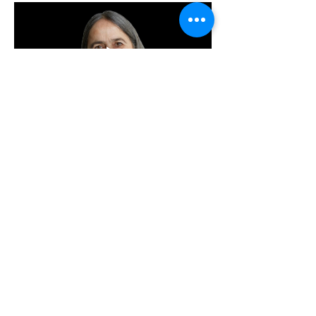
De lesdag begint om 10:00 uur. 
In de ochtend geeft 
bewustzijnstrainer André 
Stoppelenburg een lezing over de 
Oosterse meesters en legt Paul van 
Schaik legt uit hoe het stijgen in 
bewustzijn werkt. 
Meer weergeven